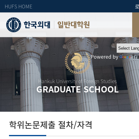
HUFS HOME
일반대학원
Powered by
Tr
Hankuk University of Foreign Studies
GRADUATE SCHOOL
학위논문제출 절차/자격