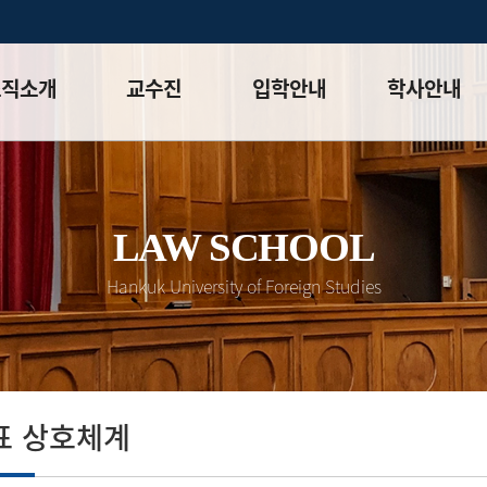
조직소개
교수진
입학안내
학사안내
말
전임교수
모집요강(석사)
학사일정
체계
겸임교수
모집요강(박사)
대학원 학칙
목표 및
명예교수
LAW SCHOOL
입시 공지사항
학칙시행세칙
화⮛
초빙 객원 교수
입시 FAQ
이수체계도
Hankuk University of Foreign Studies
안내
교과과정
평가
강의시간표
성적등급&
상대평가적용표
표 상호체계