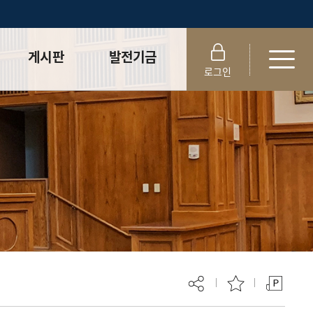
게시판
발전기금
로그인
학사공지사항
법학전문대학원
발전기금
센터공지사항
법학전문대학원
실습게시판
장학기금
취업게시판
학생참여
변호사시험
합격률 및 취업률
로스쿨 News
자료실
동문 라운지