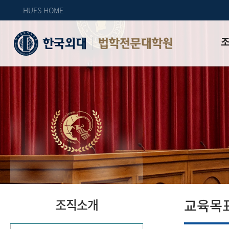
HUFS HOME
법학전문대학원
인사
조직
교육
특성
위치
자체
교육목
조직소개