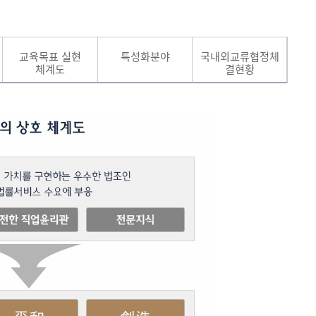
현재 페이지를 즐겨찾는 메뉴로
교육목표 실현
특성화분야
국내외교류협정체
등록하시겠습니까?
체계도
결현황
메뉴추가